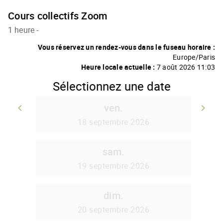
Cours collectifs Zoom
1 heure
-
Vous réservez un rendez-vous dans le fuseau horaire :
Europe/Paris
Heure locale actuelle :
7 août 2026 11:03
Sélectionnez une date
ven.
keyboard_arrow_left
keyboard_arrow_right
Retour
A
18 septembre 2026
sam.
19 septembre 2026
dim.
20 septembre 2026