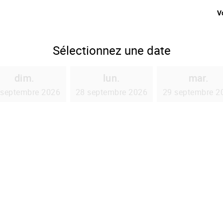
V
Sélectionnez une date
dim.
lun.
mar.
 septembre 2026
28 septembre 2026
29 septembre 2