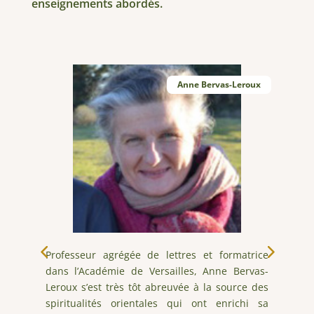
enseignements abordés.
Anne Bervas-Leroux
de
Professeur agrégée de lettres et formatrice
I
dans l’Académie de Versailles, Anne Bervas-
h
le
Leroux s’est très tôt abreuvée à la source des
e
la
spiritualités orientales qui ont enrichi sa
C