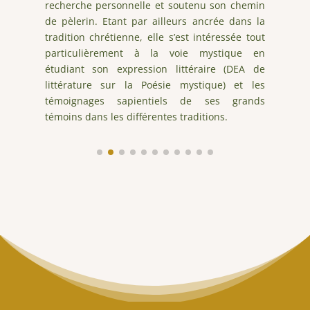
z,
recherche personnelle et soutenu son chemin
s
la
de pèlerin. Etant par ailleurs ancrée dans la
g
ur
tradition chrétienne, elle s’est intéressée tout
d
 a
particulièrement à la voie mystique en
t
ne
étudiant son expression littéraire (DEA de
c
nt
littérature sur la Poésie mystique) et les
e
s.
témoignages sapientiels de ses grands
on
témoins dans les différentes traditions.
es
ne
s.