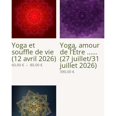
Yoga et
Yoga, amour
souffle de vie
de l’Être ……
(12 avril 2026)
(27 juillet/31
juillet 2026)
Plage
60,00
€
–
80,00
€
de
390,00
€
prix :
60,00 €
à
80,00 €