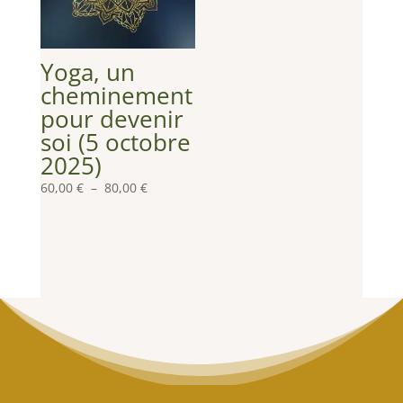
Yoga, un
cheminement
pour devenir
soi (5 octobre
2025)
Plage
60,00
€
–
80,00
€
de
prix :
60,00 €
à
80,00 €