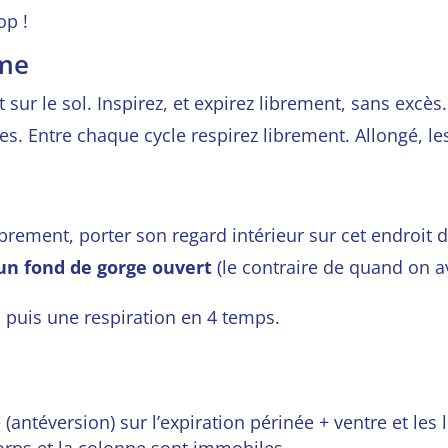
op !
gme
 sur le sol.
Inspirez, et expirez librement, sans excès
les. Entre chaque cycle
respirez librement.
Allongé, le
librement, porter son regard intérieur sur cet endroit 
un fond de gorge ouvert
(le contraire de quand on av
puis une respiration en 4 temps.
 (antéversion) sur l’expiration périnée + ventre et l
corps et la colonne sont immobiles.