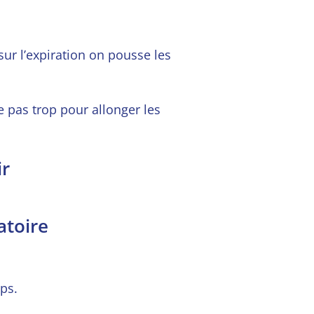
s
ur l’expiration on pousse les
e pas trop pour allonger les
ir
atoire
mps.