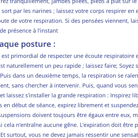
rez tranquillement, jambes pliées, pieds à plat sur le
 sort par les narines ; laissez
votre corps respirer en 
oute de votre respiration. Si des pensées viennent, lai
de présence à l’instant
aque posture :
 est primordial de respecter une écoute respiratoire 
 est naturellement un peu rapide ; laissez faire; Soye
Puis dans un deuxième temps, la respiration se ralent
ent, sans chercher à intervenir. Puis, quand vous sen
t laissez s’installer la grande respiration : Inspirez 
es en début de séance, expirez librement et suspende
 suspensions doivent toujours être égaux entre eux,
cela n’entraîne aucune gêne. L’expiration doit être pl
. Et surtout, vous ne devez jamais ressentir une sens