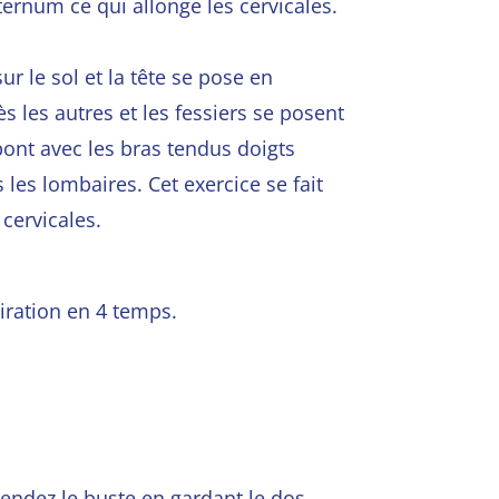
sternum ce qui allonge les cervicales.
ur le sol et la tête se pose en
̀s les autres et les fessiers se posent
pont avec les bras tendus doigts
s les lombaires. Cet exercice se fait
 cervicales.
iration en 4 temps.
cendez le
buste en gardant le dos