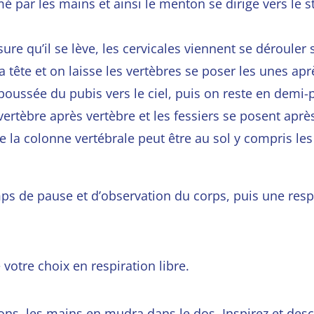
mé par les mains et ainsi le menton se dirige vers le 
ure qu’il se lève, les cervicales viennent se dérouler s
tête et on laisse les vertèbres se poser les unes apre
oussée du pubis vers le ciel, puis on reste en demi-
ertèbre après vertèbre et les fessiers se posent aprè
e la colonne vertébrale peut être au sol y compris les
mps de pause et d’observation du corps, puis une resp
votre choix en respiration libre.
lons, les mains en
mudra dans le dos. Inspirez et des