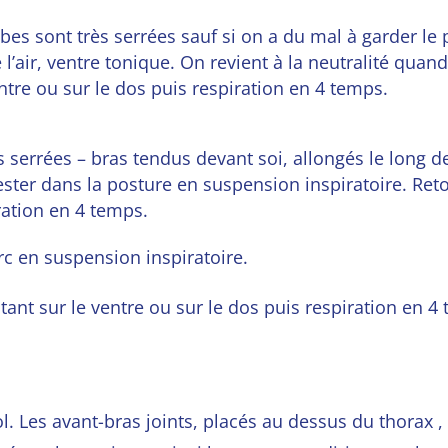
s sont très serrées sauf si on a du mal à garder le p
 l’air, ventre tonique. On revient à la neutralité qua
entre ou sur le dos puis respiration en
4 temps.
s serrées – bras tendus devant soi, allongés le long d
rester dans la posture en suspension inspiratoire. R
eto
ration en 4 temps.
arc en suspension inspiratoire.
stant sur le ventre ou sur le dos puis respiration en 4
l. Les avant-bras joints, placés au dessus du thorax , m