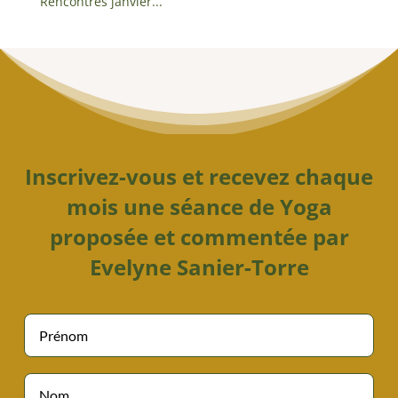
Rencontres janvier...
Inscrivez-vous et recevez chaque
mois une séance de Yoga
proposée et commentée par
Evelyne Sanier-Torre