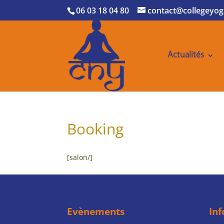
06 03 18 04 80
contact@collegeyog
Actualités
Booking
[salon/]
Evènements
In