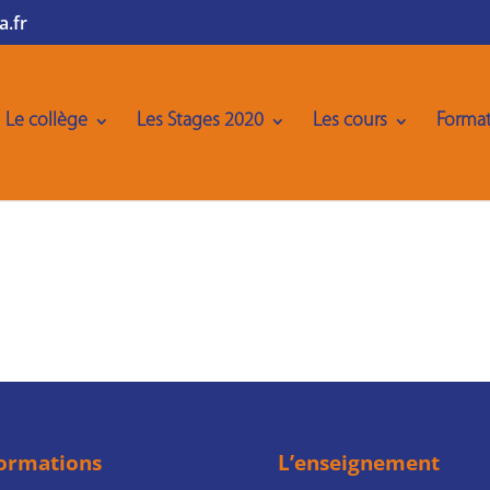
a.fr
Le collège
Les Stages 2020
Les cours
Format
formations
L’enseignement