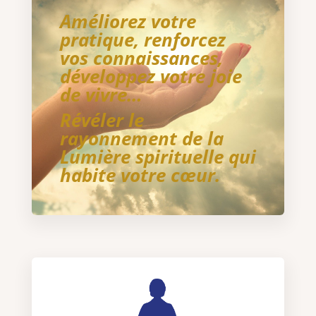
Améliorez votre
pratique, renforcez
vos connaissances,
développez votre joie
de vivre…
Révéler le
rayonnement de la
Lumière spirituelle qui
habite votre cœur.