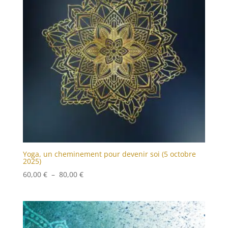
Yoga, un cheminement pour devenir soi (5 octobre
2025)
Plage
60,00
€
–
80,00
€
de
prix :
60,00 €
à