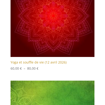
Yoga et souffle de vie (12 avril 2026)
Plage
60,00
€
–
80,00
€
de
prix :
60,00 €
à
80,00 €