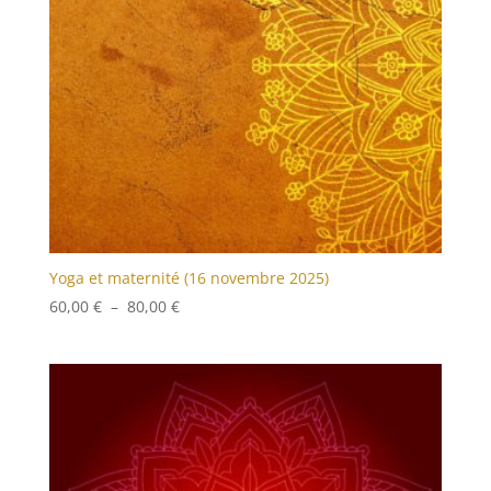
Yoga et maternité (16 novembre 2025)
Plage
60,00
€
–
80,00
€
de
prix :
60,00 €
à
80,00 €