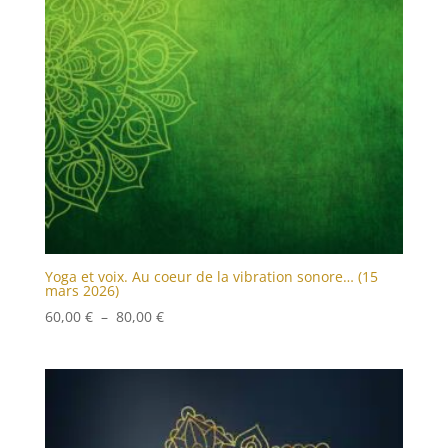
Yoga et voix. Au coeur de la vibration sonore… (15
mars 2026)
Plage
60,00
€
–
80,00
€
de
prix :
60,00 €
à
80,00 €