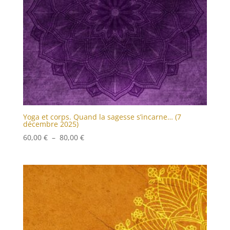
Yoga et corps. Quand la sagesse s’incarne… (7
décembre 2025)
Plage
60,00
€
–
80,00
€
de
prix :
60,00 €
à
80,00 €