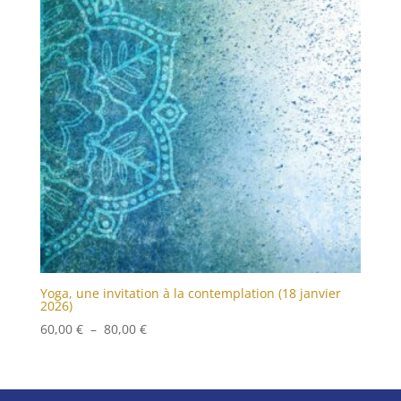
80,00 €
Yoga, une invitation à la contemplation (18 janvier
2026)
Plage
60,00
€
–
80,00
€
de
prix :
60,00 €