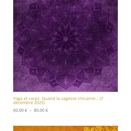
Yoga et corps. Quand la sagesse s’incarne… (7
décembre 2025)
Plage
60,00
€
–
80,00
€
de
prix :
60,00 €