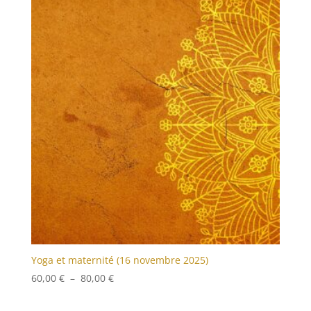
Yoga et maternité (16 novembre 2025)
Plage
60,00
€
–
80,00
€
de
prix :