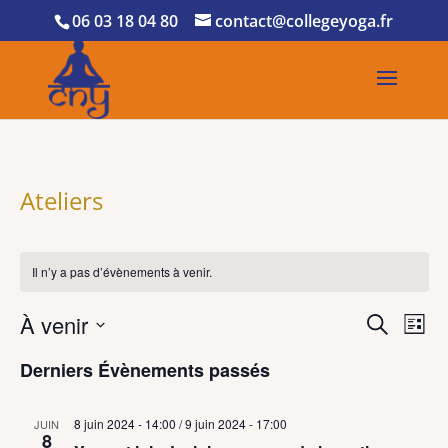
06 03 18 04 80
contact@collegeyoga.fr
Ateliers
Il n’y a pas d’évènements à venir.
Recher
Nav
À venir
Recherche
Liste
de
et
Sélectionnez
vue
naviga
Derniers Évènements passés
une
Év
de
date.
vues
8 juin 2024 - 14:00
/
9 juin 2024 - 17:00
JUIN
8