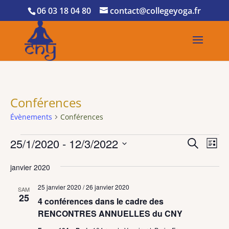
06 03 18 04 80
contact@collegeyoga.fr
Conférences
Évènements
Conférences
Évènements
Recher
Nav
25/1/2020
 - 
12/3/2022
Recherche
Liste
de
et
Sélectionnez
vue
naviga
janvier 2020
une
Év
de
date.
25 janvier 2020
/
26 janvier 2020
SAM
vues
25
4 conférences dans le cadre des
Évène
RENCONTRES ANNUELLES du CNY