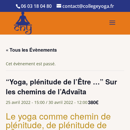
06 03 18 04 80
contact@collegeyoga.fr
« Tous les Évènements
Cet évènement est passé.
“Yoga, plénitude de l’Être …” Sur
les chemins de l’Advaïta
380€
25 avril 2022 - 15:00
/
30 avril 2022 - 12:00
Le yoga comme chemin de
plénitude, de plénitude de