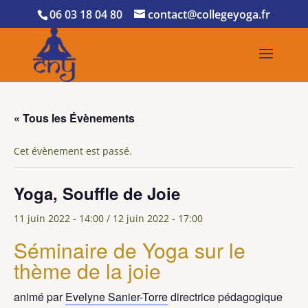
06 03 18 04 80
contact@collegeyoga.fr
« Tous les Évènements
Cet évènement est passé.
Yoga, Souffle de Joie
11 juin 2022 - 14:00
/
12 juin 2022 - 17:00
Séminaire de Yoga sur le
thème de la joie
animé par
Evelyne Sanier-Torre
directrice pédagogique