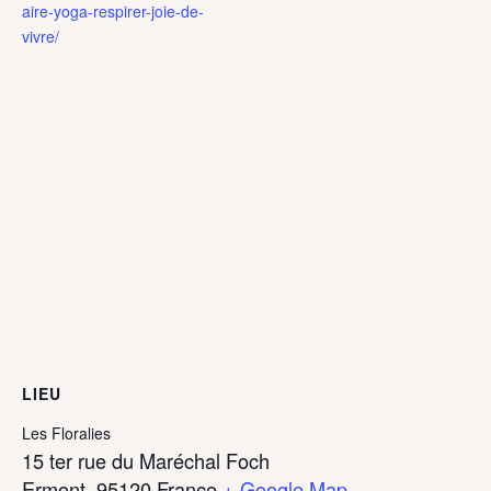
aire-yoga-respirer-joie-de-
vivre/
LIEU
Les Floralies
15 ter rue du Maréchal Foch
Ermont
,
95120
France
+ Google Map