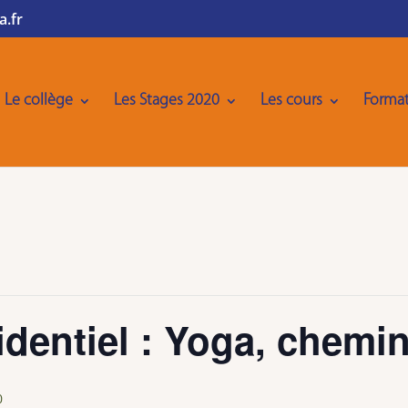
a.fr
Le collège
Les Stages 2020
Les cours
Format
identiel : Yoga, chemi
0