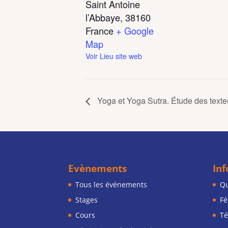
Saint Antoine
l’Abbaye
,
38160
France
+ Google
Map
Voir Lieu site web
Yoga et Yoga Sutra. Étude des texte
Evènements
In
Tous les événements
Qu
Stages
Fé
Cours
Té