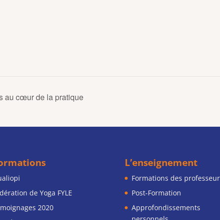
s au cœur de la pratique
formations
L’enseignement
aliopi
Formations des professeur
dération de Yoga FYLE
Post-Formation
moignages 2020
Approfondissements
personnels