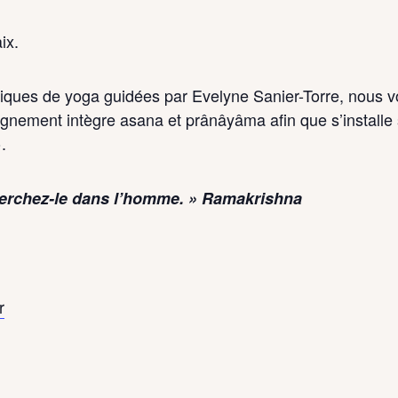
ix.
atiques de yoga guidées par Evelyne Sanier-Torre, nous v
nseignement intègre asana et prânâyâma afin que s’instal
.
herchez-le dans l’homme. » Ramakrishna
r