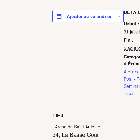
DÉTAI
Ajouter au calendrier
Début :
31 juill
Fin :
5 août 
Catégor
d’Évèn
Ateliers
Post - 
Séminair
Tous
LIEU
L’Arche de Saint Antoine
34, La Basse Cour