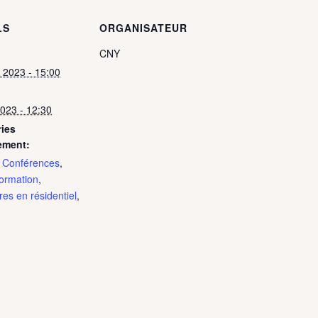
LS
ORGANISATEUR
CNY
et 2023 - 15:00
2023 - 12:30
ies
ement:
,
Conférences
,
Formation
,
es en résidentiel
,