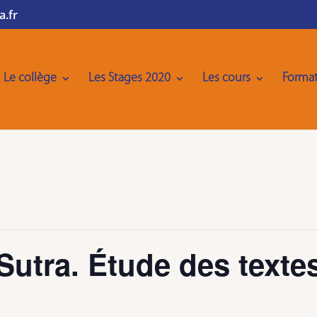
a.fr
Le collège
Les Stages 2020
Les cours
Format
Sutra. Étude des texte