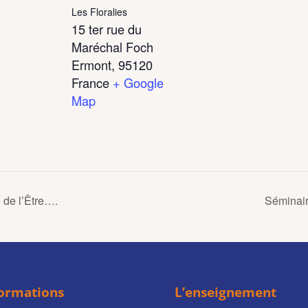
Les Floralies
15 ter rue du
Maréchal Foch
Ermont
,
95120
France
+ Google
Map
 de l’Être….
Séminair
formations
L’enseignement