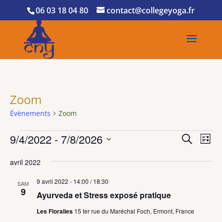
06 03 18 04 80
contact@collegeyoga.fr
Zoom
Évènements
Zoom
Évènements
Recher
Nav
9/4/2022
 - 
7/8/2026
Recherche
Liste
de
et
Sélectionnez
vue
naviga
avril 2022
une
Év
de
date.
9 avril 2022 - 14:00
/
18:30
SAM
vues
9
Ayurveda et Stress exposé pratique
Évène
Les Floralies
15 ter rue du Maréchal Foch, Ermont, France