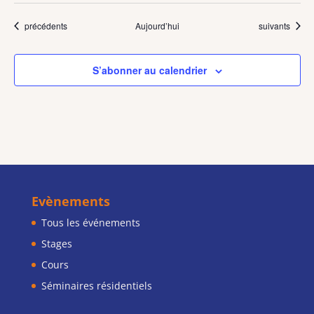
Évènements
Évènements
précédents
Aujourd’hui
suivants
S’abonner au calendrier
Evènements
Tous les événements
Stages
Cours
Séminaires résidentiels